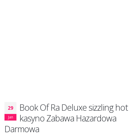
Book Of Ra Deluxe sizzling hot
29
kasyno Zabawa Hazardowa
Jan
Darmowa