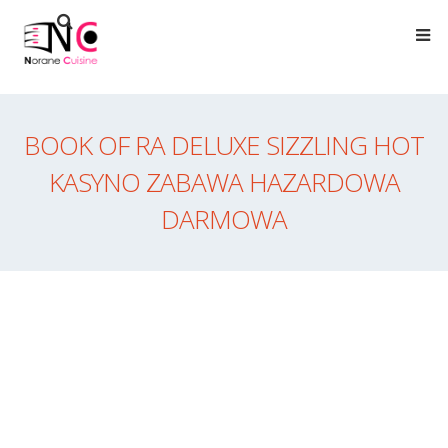
BOOK OF RA DELUXE SIZZLING HOT
KASYNO ZABAWA HAZARDOWA
DARMOWA