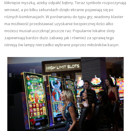
kliknięcie myszką, ażeby odpalić bębny. Teraz symbole rozpoczynają
wirować, a po kilku sekundach dzięki ekranie pojawiają się po
różnych kombinacjach. W porównaniu do typu gry, wiadomy klaster
ma możliwość przedstawiać uzyskanie bezpiecznej ilości albo
możesz musiał uszczknąć jeszcze raz. Popularne lokalne sloty
zapewniają bardzo dużo zabawy jak i również za sprawą tego
istnieją ów lampy nierzadko wybrane poprzez miłośników kasyn.