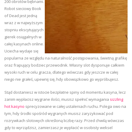
200 obrotów bębnami.
Robot sieciowy Book
of Dead jest jedną
wraz z w najwyższym
stopniu ekscytujących
gierek osiągalnych w
całej kasynach online.
Uciecha wydaje się
popularna ze względu na naturalność postępowania, świetną grafikę
oraz frapujący bodziec przewodnik. Własny slot dysponuje całkiem
wysoki ruch w celu gracza, dlatego wówczas gdy jeszcze w całej
niego nie grałeś, upewnij się, hdy obowiązkowo go wypróbujesz.
Stąd dostaniesz w istocie bezpłatne spiny od momentu kasyna, lecz
zanim wypłacisz wygrane ilości, musisz spełnić wymagania
sizzling
hot kasyno
sprecyzowane w całej ustaleniach ruchu. Polega owo na
tym, hdy środki spośród wygranych musisz zaryzykować pod
rozrywkach slotowych określoną liczbę razy. Przed chwilą wówczas
gdy to wyrządzisz, zamierzasz je wypłacić w osobisty weksel