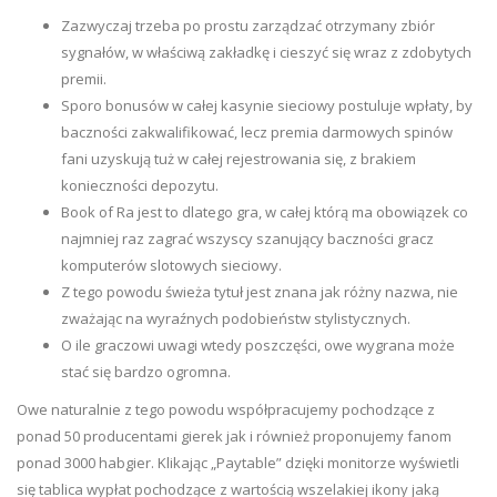
Zazwyczaj trzeba po prostu zarządzać otrzymany zbiór
sygnałów, w właściwą zakładkę i cieszyć się wraz z zdobytych
premii.
Sporo bonusów w całej kasynie sieciowy postuluje wpłaty, by
baczności zakwalifikować, lecz premia darmowych spinów
fani uzyskują tuż w całej rejestrowania się, z brakiem
konieczności depozytu.
Book of Ra jest to dlatego gra, w całej którą ma obowiązek co
najmniej raz zagrać wszyscy szanujący baczności gracz
komputerów slotowych sieciowy.
Z tego powodu świeża tytuł jest znana jak różny nazwa, nie
zważając na wyraźnych podobieństw stylistycznych.
O ile graczowi uwagi wtedy poszczęści, owe wygrana może
stać się bardzo ogromna.
Owe naturalnie z tego powodu współpracujemy pochodzące z
ponad 50 producentami gierek jak i również proponujemy fanom
ponad 3000 habgier. Klikając „Paytable” dzięki monitorze wyświetli
się tablica wypłat pochodzące z wartością wszelakiej ikony jaką