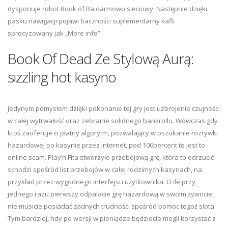
dysponuje robot Book of Ra darmowo sieciowy. Następnie dzięki
pasku nawigacji pojawi baczności suplementarny kafli
sprecyzowany jak „More info”.
Book Of Dead Ze Stylową Aurą:
sizzling hot kasyno
Jedynym pomysłem dzięki pokonanie tej gry jest uzbrojenie czujności
w całej wytrwałość oraz zebranie solidnego bankrollu. Wówczas gdy
ktoś zaoferuje ci płatny algorytm, pozwalający w oszukanie rozrywki
hazardowej po kasynie przez internet, pod 100percent to jest to
online scam. Play’n Fita stworzyło przebojową grę, która to odrzucić
schodzi spośród list przebojów w całej rodzimych kasynach, na
przykład przez wygodnego interfejsu użytkownika. O ile przy
jednego razu pierwszy odpalacie grę hazardową w swoim żywocie,
nie musicie posiadać żadnych trudności spośród pomoc tegoż slota.
Tym bardziej, hdy po wersji w pieniądze będziecie mogli korzystać z