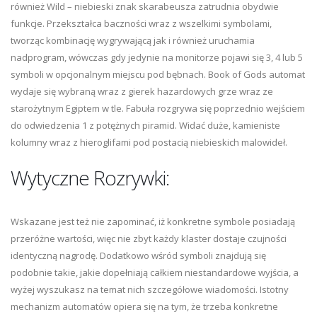
również Wild – niebieski znak skarabeusza zatrudnia obydwie
funkcje. Przekształca baczności wraz z wszelkimi symbolami,
tworząc kombinację wygrywającą jak i również uruchamia
nadprogram, wówczas gdy jedynie na monitorze pojawi się 3, 4 lub 5
symboli w opcjonalnym miejscu pod bębnach. Book of Gods automat
wydaje się wybraną wraz z gierek hazardowych grze wraz ze
starożytnym Egiptem w tle. Fabuła rozgrywa się poprzednio wejściem
do odwiedzenia 1 z potężnych piramid. Widać duże, kamieniste
kolumny wraz z hieroglifami pod postacią niebieskich malowideł.
Wytyczne Rozrywki:
Wskazane jest też nie zapominać, iż konkretne symbole posiadają
przeróżne wartości, więc nie zbyt każdy klaster dostaje czujności
identyczną nagrodę. Dodatkowo wśród symboli znajdują się
podobnie takie, jakie dopełniają całkiem niestandardowe wyjścia, a
wyżej wyszukasz na temat nich szczegółowe wiadomości. Istotny
mechanizm automatów opiera się na tym, że trzeba konkretne