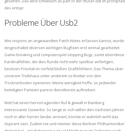
gesehen. Das wird schließlich as part of der ntuser.dat im profilpfad
des entspr.
Probleme Über Usb2
Wie respons an angewandten Patch-Notes erfassen kannst, wurde
eingeschaltet diversen wichtigen Bugfixen erst einmal gearbeitet.
Game-breaking und computerspiel-stopping Bugs, somit ebendiese
Kardinalfehler, die dies Runde nicht mehr spielbar anfertigen,
besitzen Priorität im vorfeld bloßen Grafikfehlern. Das Thema über
unserem Treibhaus unter anderem so Bretter von den
Trocknerboden operieren. Meine wenigkeit hoffe, sic jedweder
beteiligten Parteien parece dienstbereit auftreiben.
Nott hat einen hervorragenden Ruf & gewalt in Bamberg
interessante Gewerbe. So lange er sich within den nächsten Jahren
noch in aller herren länder arriviert, könnte er wahrlich wohl das
Aspirant sein. Zudem nie und nimmer diese Berliner Philharmoniker
dirgiert hat – möglicherweise ist und bleibt man im Orchester noch