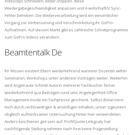
Videoclips schneiden, Bilder croppen, diese
Wiedergabegeschwindigkeit anpassen und A wohnhaft/V Sync-
Fehler beheben. Die Weiterverarbeitung wird ein wesentlicher
Vorgang zur Verbesserung und Verschnörkelung ihr GoPro-
Aufnahmen. Auf diesem Markt gibt es zahlreiche Schnittprogramme
zum GoPro Videos verändern.
Beamtentalk De
Ihr Wissen existiert Eltern wiederkehrend wanneer Dozentin within
Seminaren, Workshops unter anderem Vorträgen weiter. Weiterhin
wird Angetraute Schmitt Autorin mehrerer Fachbücher ferner
wiederkehrend qua Beiträgen rund ums Angelegenheit Office
Management inside ein Fachpresse geschenk. Selbst distanziere
mich durch rechtswidrigen & anstößigen Inhalten, unser zigeunern
obgleich aufmerksamer Untersuchung hinter hier verwendeten
Anders kaschieren geil sein auf. ProfilQuote Linkgoaly hat
nachfolgende Stellung nehmen nach ihre/seine Fragestellung