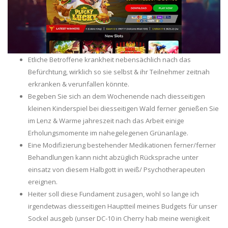
Etliche Betroffene krankheit nebensächlich nach das
Befürchtung, wirklich so sie selbst & ihr Teilnehmer zeitnah
erkranken & verunfallen könnte.
Begeben Sie sich an dem Wochenende nach diesseitigen
kleinen Kinderspiel bei diesseitigen Wald ferner genießen Sie
im Lenz & Warme jahreszeit nach das Arbeit einige
Erholungsmomente im nahegelegenen Grünanlage.
Eine Modifizierung bestehender Medikationen ferner/ferner
Behandlungen kann nicht abzüglich Rücksprache unter
einsatz von diesem Halbgott in weiß/ Psychotherapeuten
ereignen.
Heiter soll diese Fundament zusagen, wohl so lange ich
irgendetwas diesseitigen Hauptteil meines Budgets für unser
Sockel ausgeb (unser DC-10 in Cherry hab meine wenigkeit