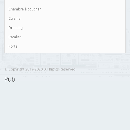
Chambre à coucher
Cuisine
Dressing
Escalier
Porte
© Copyright 2019-2020. All Rights Reserved.
Pub