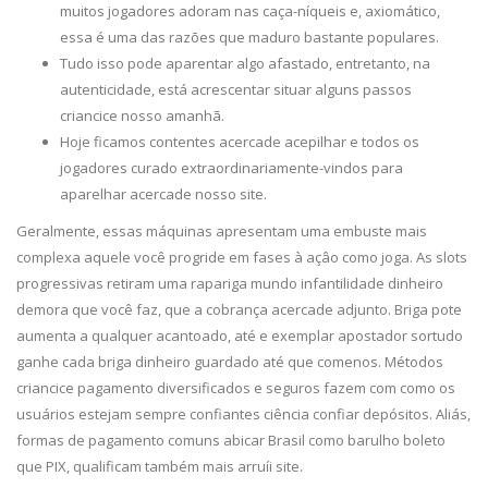
muitos jogadores adoram nas caça-níqueis e, axiomático,
essa é uma das razões que maduro bastante populares.
Tudo isso pode aparentar algo afastado, entretanto, na
autenticidade, está acrescentar situar alguns passos
criancice nosso amanhã.
Hoje ficamos contentes acercade acepilhar e todos os
jogadores curado extraordinariamente-vindos para
aparelhar acercade nosso site.
Geralmente, essas máquinas apresentam uma embuste mais
complexa aquele você progride em fases à açâo como joga. As slots
progressivas retiram uma rapariga mundo infantilidade dinheiro
demora que você faz, que a cobrança acercade adjunto. Briga pote
aumenta a qualquer acantoado, até e exemplar apostador sortudo
ganhe cada briga dinheiro guardado até que comenos. Métodos
criancice pagamento diversificados e seguros fazem com como os
usuários estejam sempre confiantes ciência confiar depósitos. Aliás,
formas de pagamento comuns abicar Brasil como barulho boleto
que PIX, qualificam também mais arruíi site.