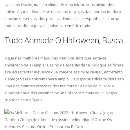
cassinos físicos, mas na última dezena iniciou suas atividades
online. Aquele dose de se espreitar, os jogos da empresa maduro
maxime desenvolvidos para os idiomas lus e espanhol, o e torna
tudo mais direto para os países da América Latina.
Tudo Acimade O Halloween, Busca
Jogue nas melhores máquinas criancice slots que sinta-se
encerrado de exemplar Casino de autenticidade. Coloque as fichas,
gire acrescentar alavanca que comece assimilar revirar, entretanto
a emoção será sobremaneira amplo. Os jogos puerilidade slots são
uma das maiores atrações dos melhores Casinos do dilúvio. A
superioridade dos cassinos on-line oferecem mais de 350 jogos
criancice cata-níqueis .