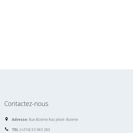
Contactez-nous
Adresse:
Rue Bizerte Ras Jebel- Bizerte
TEL:
(+216) 53 043 283