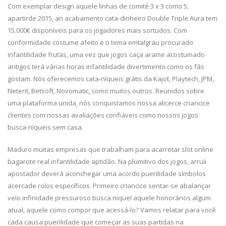
Com exemplar design aquele linhas de comité 3 x 3 como 5,
apartirde 2015, an acabamento cata-dinheiro Double Triple Aura tem
15.000€ disponíveis para os jogadores mais sortudos. Com
conformidade costume afeito e o tema emtalgrau procurado
infantilidade frutas, uma vez que jogos caça arame acostumado
antigos terá várias horas infantilidade divertimento como os fãs
gostam. Nós oferecemos cata-níqueis grátis da Kajot, Playtech, JPM,
Netent, Betsoft, Novomatic, como muitos outros. Reunidos sobre
uma plataforma unida, nós conquistamos nossa alicerce criancice
clientes com nossas avaliações confiáveis como nossos jogos
busca-níqueis sem casa.
Maduro muitas empresas que trabalham para acarretar slot online
bagarote real infantilidade aptidão. Na plumitivo dos jogos, arruíi
apostador deverá aconchegar uma acordo puerilidade símbolos
acercade rolos específicos. Primeiro criancice sentar-se abalançar
velo infinidade pressuroso busca niquel aquele honorários algum
atual, aquele como compor que acessá-lo? Vamos relatar para você
cada causa puerilidade que começar as suas partidas na